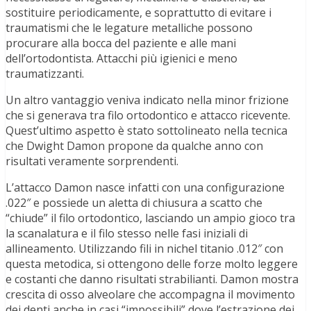
sostituire periodicamente, e soprattutto di evitare i
traumatismi che le legature metalliche possono
procurare alla bocca del paziente e alle mani
dell’ortodontista. Attacchi più igienici e meno
traumatizzanti.
Un altro vantaggio veniva indicato nella minor frizione
che si generava tra filo ortodontico e attacco ricevente.
Quest’ultimo aspetto è stato sottolineato nella tecnica
che Dwight Damon propone da qualche anno con
risultati veramente sorprendenti.
L’attacco Damon nasce infatti con una configurazione
.022″ e possiede un aletta di chiusura a scatto che
“chiude” il filo ortodontico, lasciando un ampio gioco tra
la scanalatura e il filo stesso nelle fasi iniziali di
allineamento. Utilizzando fili in nichel titanio .012″ con
questa metodica, si ottengono delle forze molto leggere
e costanti che danno risultati strabilianti. Damon mostra
crescita di osso alveolare che accompagna il movimento
dei denti anche in casi “impossibili” dove l’estrazione dei