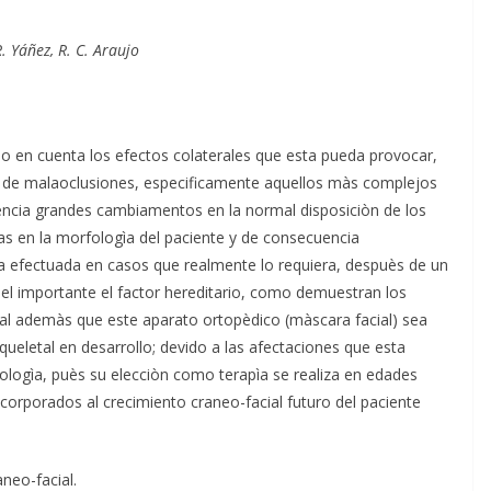
R. Yáñez, R. C. Araujo
o en cuenta los efectos colaterales que esta pueda provocar,
s de malaoclusiones, especificamente aquellos màs complejos
uencia grandes cambiamentos en la normal disposiciòn de los
s en la morfologìa del paciente y de consecuencia
ga efectuada en casos que realmente lo requiera, despuès de un
pel importante el factor hereditario, como demuestran los
al ademàs que este aparato ortopèdico (màscara facial) sea
queletal en desarrollo; devido a las afectaciones que esta
logìa, puès su elecciòn como terapìa se realiza en edades
corporados al crecimiento craneo-facial futuro del paciente
aneo-facial.