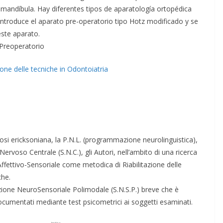
a mandíbula. Hay diferentes tipos de aparatología ortopédica
 introduce el aparato pre-operatorio tipo Hotz modificado y se
este aparato.
 Preoperatorio
ne delle tecniche in Odontoiatria
pnosi ericksoniana, la P.N.L. (programmazione neurolinguistica),
 Nervoso Centrale (S.N.C.), gli Autori, nell’ambito di una ricerca
ettivo-Sensoriale come metodica di Riabilitazione delle
che.
olazione NeuroSensoriale Polimodale (S.N.S.P.) breve che è
a documentati mediante test psicometrici ai soggetti esaminati.