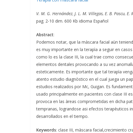
V. M. G. Hernández, J. L. M. Villegas, E. B. Pascu, E. 
pag. 2-10 dim. 600 Kb idioma Español
Abstract
:
Podemos notar, que la màscara facial aùn teniend
es muy importante en la terapìa a seguir en caso
como lo es la clase III, la cual trae como consec
elementos dentales provocando a su vez anomalìa
esteticamente. Es importante que tal terapìa ven
atento estudio diagnòstico en el cual juega un pa
estudios realizados por Mc, Guigan. Es fundament
usado principalmente en pacientes con clase III es
provoca en las àreas comprometidas en dicha pato
tempranas, lograndose asi efectos terapèuticos in
desarrollados en el tiempo.
Keywords
: clase III, màscara facial,crecimiento cr