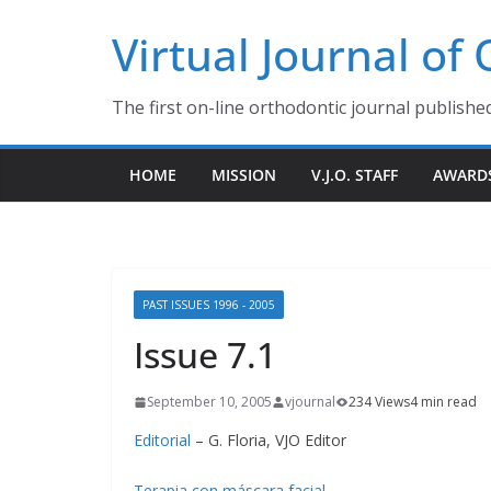
Skip
Virtual Journal of
to
content
The first on-line orthodontic journal publishe
HOME
MISSION
V.J.O. STAFF
AWARD
PAST ISSUES 1996 - 2005
Issue 7.1
September 10, 2005
vjournal
234 Views
4 min read
Editorial
– G. Floria, VJO Editor
Terapia con máscara facial