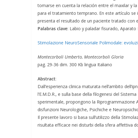
tomarse en cuenta la relación entre el maxilar y l
para el tratamiento temprano. En este artículo se
presenta el resultado de un paciente tratado con 
Palabras clave
: Labio y paladar fisurado, Aparato
Stimolazione NeuroSensoriale Polimodale: evoluzio
Montecorboli Umberto, Montecorboli Gloria
pag. 29-36 dim. 300 Kb lingua Italiano
Abstract
:
Dall’esperienza clinica maturata nell’ambito dell’i
l’E.M.D.R., e sulla base della filogenesi del Sistema
sperimentale, propongono la Riprogrammazione Aff
disfunzioni Neurologiche, Psichiche e Neuropsichi
Il presente lavoro si basa sull’utilizzo della Stim
risultata efficace nei disturbi della sfera affettiv